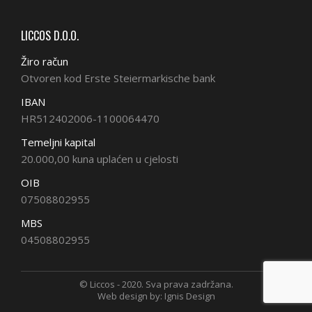
LICCOS D.O.O.
Žiro račun
Otvoren kod Erste Steiermarkische bank
IBAN
HR512402006-1100064470
Temeljni kapital
20.000,00 kuna uplaćen u cjelosti
OIB
07508802955
MBS
04508802955
© Liccos - 2020. Sva prava zadržana.
Web design by:
Ignis Design