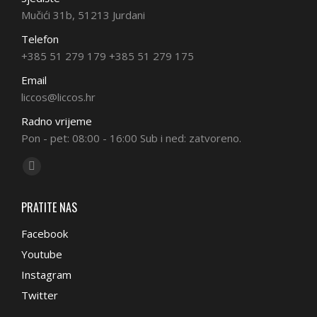
Mučići 31b, 51213 Jurdani
Telefon
+385 51 279 179 +385 51 279 175
Email
liccos@liccos.hr
Radno vrijeme
Pon - pet: 08:00 - 16:00 Sub i ned: zatvoreno.
Find us on:
Facebook
page
PRATITE NAS
opens
in
Facebook
new
Youtube
window
Instagram
Twitter